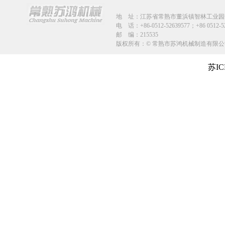
地 址：江苏省
常熟市董浜镇智林工业园安
电 话：+86-0512-52639577；+86 0512-
邮 编：215535
版权所有：© 常熟市苏鸿机械制造有
苏IC