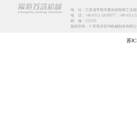
地 址：江苏省
常熟市董浜镇智林工业园安
电 话：+86-0512-52639577；+86 0512-
邮 编：215535
版权所有：© 常熟市苏鸿机械制造有
苏IC